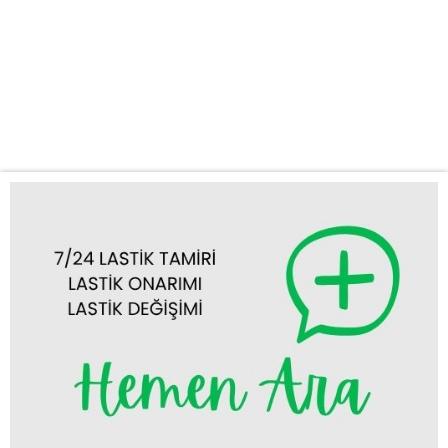
Güvenilir Hizmet: Akören ve çevre bölgelerde, lastik patlaması,
inen lastik veya stepne değişimi gibi acil durumlarda en kısa
sürede olay yerine ulaşıyoruz. Zamanınızın değerini biliyor, sizi
bekletmiyoruz. Mobil Lastik Tamiri ve Değişimi: Aracınızı
servise...
Tümünü Görüntüle