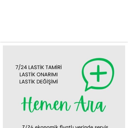
stepne değişimi gibi acil durumlarda en kısa sürede olay yerine
ulaşıyoruz. Zamanınızın ne kadar değerli olduğunun farkındayız.
Mobil Lastik Tamiri ve Değişimi: Aracınızı servise götürmekle
uğraşmanıza gerek yok....
Tümünü Görüntüle