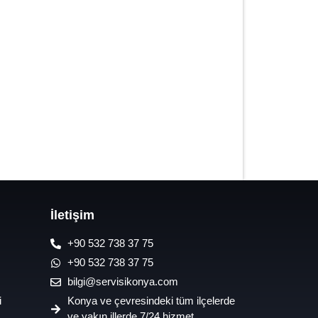
7/24 Oto Lastik Mobil Yol Yardım
Hizmetleri
İletişim
+90 532 738 37 75
+90 532 738 37 75
bilgi@servisikonya.com
i
Konya ve çevresindeki tüm ilçelerde
ve yakın illerde 7/24 hizmet.