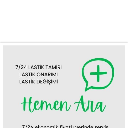
stepne değişimi gibi acil durumlarda en kısa sürede olay yerine
ulaşıyoruz. Zamanınızın ne kadar değerli olduğunun farkındayız.
Mobil Lastik Tamiri ve Değişimi: Aracınızı servise götürmekle
uğraşmanıza gerek yok....
Tümünü Görüntüle