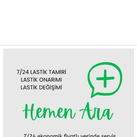
stepne değişimi gibi acil durumlarda en kısa sürede olay yerine
ulaşıyoruz. Zamanınızın ne kadar değerli olduğunun farkındayız.
Mobil Lastik Tamiri ve Değişimi: Aracınızı servise götürmekle
uğraşmanıza gerek yok....
Tümünü Görüntüle