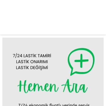
stepne değişimi gibi acil durumlarda en kısa sürede olay yerine
ulaşıyoruz. Zamanınızın ne kadar değerli olduğunun farkındayız.
Mobil Lastik Tamiri ve Değişimi: Aracınızı servise götürmekle
uğraşmanıza gerek yok....
Tümünü Görüntüle