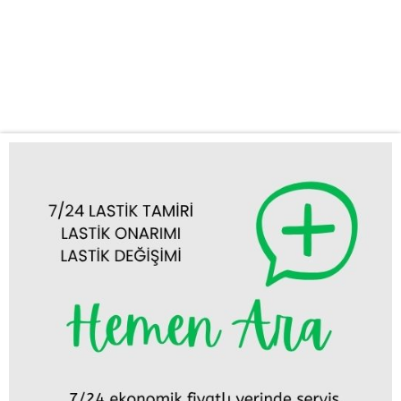
stepne değişimi gibi acil durumlarda en kısa sürede olay yerine
ulaşıyoruz. Zamanınızın ne kadar değerli olduğunun farkındayız.
Mobil Lastik Tamiri ve Değişimi: Aracınızı servise götürmekle
uğraşmanıza gerek yok....
Tümünü Görüntüle