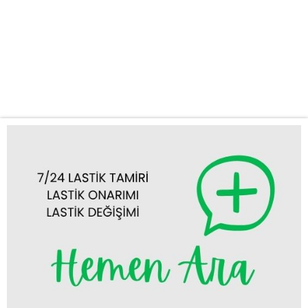
omurgası olan karayollarında, tır lastiği sorunları iş akışınızı ciddi
şekilde etkileyebilir. Beklenmedik bir lastik patlaması, lastik
değişimi ihtiyacı veya lastik tamiri gereksinimi, zaman kaybına ve
maliyetli gecikmelere yol açabilir. İşte tam bu noktada, KUŞ OTO
LASTİK...
Tümünü Görüntüle