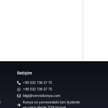
7/24 Oto Lastik Mobil Yol Yardım
Hizmetleri
İletişim
+90 532 738 37 75
+90 532 738 37 75
bilgi@servisikonya.com
i
Konya ve çevresindeki tüm ilçelerde
ve yakın illerde 7/24 hizmet.