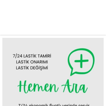
yüzden biz de size günün her saati, haftanın her günü kesintisiz
destek sunuyoruz. Neden Meram Acil Oto Lastik Mobil Yol
Yardım? Yolda kalmak, özellikle de aceleniz varken veya
güvensiz bir yerdeyseniz oldukça...
Tümünü Görüntüle