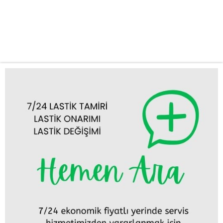
sorunları can sıkıcı olabilir ve seyahat planlarınızı altüst edebilir.
Bu gibi durumlarda hızlı ve güvenilir bir çözüme ihtiyacınız vardır.
Firmamız, Ilgın lastik tamiri, Ilgın lastik değişimi ve mobil lastikçi...
Tümünü Görüntüle