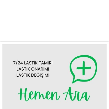
yanınıza ulaşıyor, sorununuzu anında çözüyoruz. Kapsamlı ve
Hızlı Lastik Yol Yardım Hizmetleri Yolculuğunuzun aksamasına
neden olan lastik problemleri için kapsamlı çözümler sunuyoruz.
Uzman ekibimiz, en modern ekipmanlara sahip mobil aracımızla
birlikte, Hadim’in her noktasına ulaşarak...
Tümünü Görüntüle