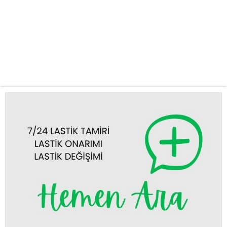
kısa sürede yanınıza gelerek lastik sorununuza yerinde çözüm
sunar. Hızlı ve Güvenilir Lastik Tamiri ve Değişimi Yolda lastik
arızası yaşamak her sürücünün başına gelebilecek can sıkıcı bir
durumdur. Ancak endişelenmeyin! Derebucak mobil lastik tamiri
ve Derebucak yerinde lastik değişimi hizmetlerimizle,...
Tümünü Görüntüle