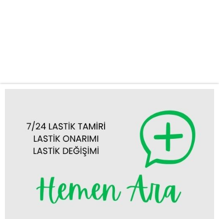
kavuşturuyoruz. Neden Bizi Tercih Etmelisiniz? Lastik sorunları
beklenmedik anlarda ortaya çıkabilir ve seyahat planlarınızı alt üst
edebilir. Bu gibi durumlarda hızlı ve profesyonel bir desteğe ihtiyaç
duyarsınız. İşte bu noktada Çumra acil lastik yol yardım
servisimiz devreye...
Tümünü Görüntüle