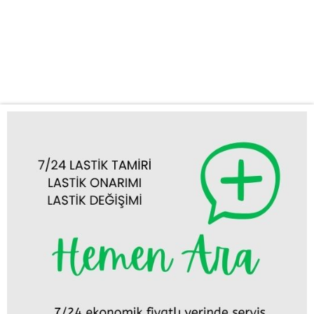
Yol Yardım’ı Seçmelisiniz? Hızlı ve Güvenilir Hizmet: Bozkır’ın
neresinde olursanız olun, bize ulaştığınız anda en kısa sürede
mobil ekibimizi bulunduğunuz yere yönlendiriyoruz. Zamanınızın
değerli olduğunun farkındayız ve sizi bekletmeden...
Tümünü Görüntüle