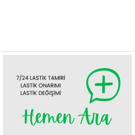
Güvenilir Hizmet: Akören ve çevre bölgelerde, lastik patlaması,
inen lastik veya stepne değişimi gibi acil durumlarda en kısa
sürede olay yerine ulaşıyoruz. Zamanınızın değerini biliyor, sizi
bekletmiyoruz. Mobil Lastik Tamiri ve Değişimi: Aracınızı
servise...
Tümünü Görüntüle