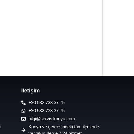
7/24 Oto Lastik Mobil Yol Yardım
Hizmetleri
İletişim
+90 532 738 37 75
+90 532 738 37 75
bilgi@servisikonya.com
i
Konya ve çevresindeki tüm ilçelerde
ve yakın illerde 7/24 hizmet.