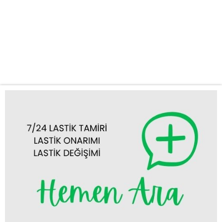
ekibimizle, Konya’nın her köşesine 7/24 yol yardım hizmeti
sunmaktayız. Neden KUŞ OTO LASTİK YOL YARDIM?
Minibüsler, yolcu veya yük taşımacılığı gibi kritik görevlerde
kullanıldığından, lastik arızaları anında müdahale gerektirir. KUŞ
OTO LASTİK YOL YARDIM olarak,...
Tümünü Görüntüle