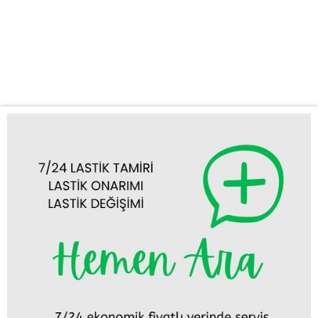
sorunlarınızda yanınızdayız. İster şehir içi, ister şehirlerarası
yolculuklarda olun, lastik patlaması, inmiş lastik veya jant hasarı
gibi acil durumlarınızda size bir telefon kadar yakınız. Neden Kuş
Oto Lastik Yol Yardım’ı Tercih Etmelisiniz? Kuş Oto Lastik...
Tümünü Görüntüle