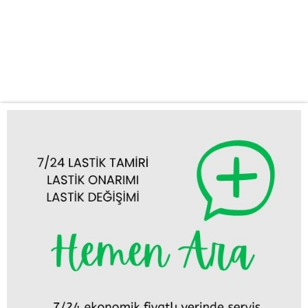
sorunlarınızda yanınızdayız. İster şehir içi, ister şehirlerarası
yolculuklarda olun, lastik patlaması, inmiş lastik veya jant hasarı
gibi acil durumlarınızda size bir telefon kadar yakınız. Neden Kuş
Oto Lastik Yol Yardım’ı Tercih Etmelisiniz? Kuş Oto Lastik...
Tümünü Görüntüle